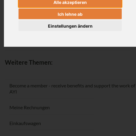
Alle akzeptieren
Login
Ich lehne ab
Einstellungen ändern
Passwort vergessen / Registrieren
Weitere Themen:
Become a member - receive benefits and support the work of
AYI
Meine Rechnungen
Einkaufswagen