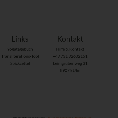
Links
Kontakt
Yogatagebuch
Hilfe & Kontakt
Transliterations-Tool
+49 731 92602151
Spickzettel
Leimgrubenweg 31
89075 Ulm
Alle Rechte vorbehalten |
AGB
|
Impressum
|
Datenschutz