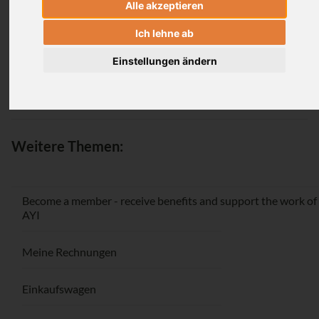
Alle akzeptieren
Login
Ich lehne ab
Einstellungen ändern
Passwort vergessen / Registrieren
Weitere Themen:
Become a member - receive benefits and support the work of
AYI
Meine Rechnungen
Einkaufswagen