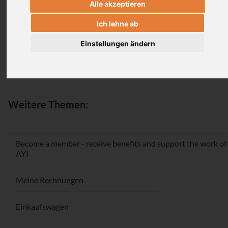
Alle akzeptieren
Login
Ich lehne ab
Einstellungen ändern
Passwort vergessen / Registrieren
Weitere Themen:
Become a member - receive benefits and support the work of
AYI
Meine Rechnungen
Einkaufswagen