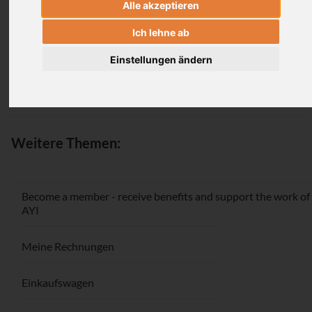
Alle akzeptieren
Login
Ich lehne ab
Einstellungen ändern
Passwort vergessen / Registrieren
Weitere Themen:
Become a member - receive benefits and support the work of
AYI
Meine Rechnungen
Einkaufswagen