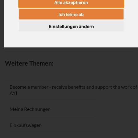
Alle akzeptieren
Login
Ich lehne ab
Einstellungen ändern
Passwort vergessen / Registrieren
Weitere Themen:
Become a member - receive benefits and support the work of
AYI
Meine Rechnungen
Einkaufswagen