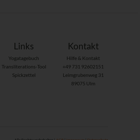
Links
Kontakt
Yogatagebuch
Hilfe & Kontakt
Transliterations-Tool
+49 731 92602151
Spickzettel
Leimgrubenweg 31
89075 Ulm
Alle Rechte vorbehalten |
AGB
|
Impressum
|
Datenschutz