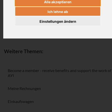
Alle akzeptieren
Login
Ich lehne ab
Einstellungen ändern
Passwort vergessen / Registrieren
Weitere Themen:
Become a member - receive benefits and support the work of
AYI
Meine Rechnungen
Einkaufswagen