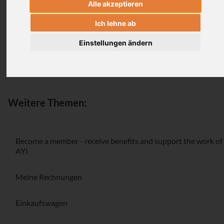
Alle akzeptieren
Login
Ich lehne ab
Einstellungen ändern
Passwort vergessen / Registrieren
Weitere Themen:
Become a member - receive benefits and support the work of
AYI
Meine Rechnungen
Einkaufswagen