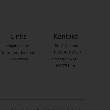
Links
Kontakt
Yogatagebuch
Hilfe & Kontakt
Transliterations-Tool
+49 731 92602151
Spickzettel
Leimgrubenweg 31
89075 Ulm
Alle Rechte vorbehalten |
AGB
|
Impressum
|
Datenschutz