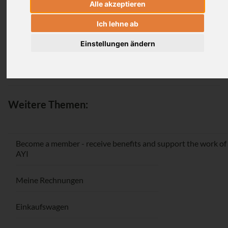
Alle akzeptieren
Login
Ich lehne ab
Einstellungen ändern
Passwort vergessen / Registrieren
Weitere Themen:
Become a member - receive benefits and support the work of
AYI
Meine Rechnungen
Einkaufswagen