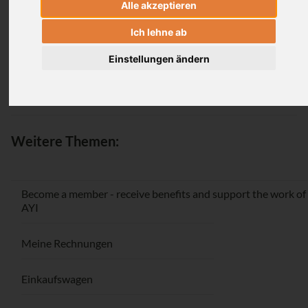
Alle akzeptieren
Login
Ich lehne ab
Einstellungen ändern
Passwort vergessen / Registrieren
Weitere Themen:
Become a member - receive benefits and support the work of
AYI
Meine Rechnungen
Einkaufswagen