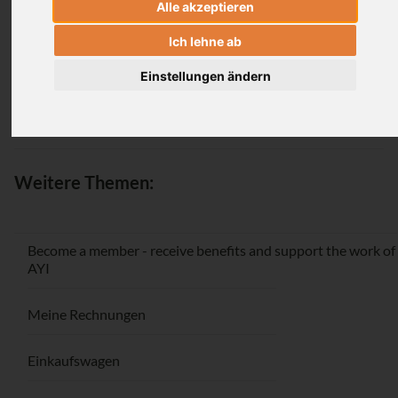
Alle akzeptieren
Login
Ich lehne ab
Einstellungen ändern
Passwort vergessen / Registrieren
Weitere Themen:
Become a member - receive benefits and support the work of
AYI
Meine Rechnungen
Einkaufswagen