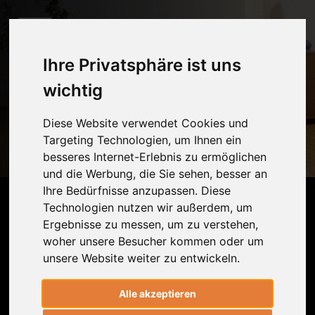
Ihre Privatsphäre ist uns
Blockaden im ISG
wichtig
einfach auflösen
Diese Website verwendet Cookies und
8 min
* Dr. Ronald Steiner
* Claudia Pichler
Targeting Technologien, um Ihnen ein
besseres Internet-Erlebnis zu ermöglichen
Abspielen
Beenden
und die Werbung, die Sie sehen, besser an
Ihre Bedürfnisse anzupassen. Diese
In dieser therapeutischen Yogapraxis
Technologien nutzen wir außerdem, um
zeigt Dir Ronald, wie Du Blockaden im
Ergebnisse zu messen, um zu verstehen,
woher unsere Besucher kommen oder um
Iliosakralgelenk (ISG) auflösen und so
unsere Website weiter zu entwickeln.
Probleme im unteren Rücken lindern
kannst. Überzeug Dich selbst!
Alle akzeptieren