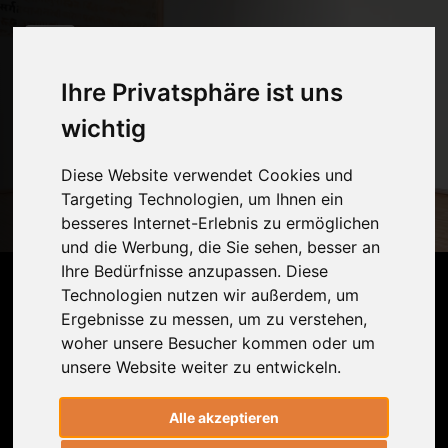
Ihre Privatsphäre ist uns
Flexibility Sequenz:
wichtig
Entwickle Deine
Diese Website verwendet Cookies und
Flexibilität
Targeting Technologien, um Ihnen ein
besseres Internet-Erlebnis zu ermöglichen
27 min
* Dr. Ronald Steiner
* Anna Strob
und die Werbung, die Sie sehen, besser an
Ihre Bedürfnisse anzupassen. Diese
Abspielen
Beenden
Technologien nutzen wir außerdem, um
Ergebnisse zu messen, um zu verstehen,
Lerne von Dr. Ronald Steiner vier einfache
woher unsere Besucher kommen oder um
und grundlegende Techniken, um
unsere Website weiter zu entwickeln.
innerhalb kürzester Zeit spürbar flexibler
zu werden und gebe Deiner Yogapraxis
Alle akzeptieren
eine neue Richtung.