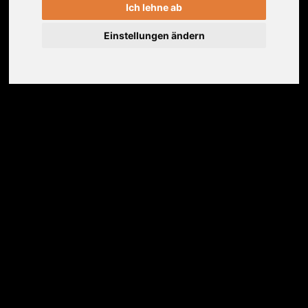
auch in der Schwangerschaft. Kultiviere
Ich lehne ab
mit Dr. Ronald Steiner Deine Balance.
Einstellungen ändern
Erfahrungen
Weitere Informationen