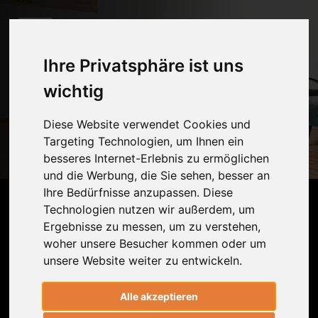
Ihre Privatsphäre ist uns
Bewegung in der
wichtig
Schwangerschaft:
Diese Website verwendet Cookies und
Vielfältig,
Targeting Technologien, um Ihnen ein
angemessen,
besseres Internet-Erlebnis zu ermöglichen
und die Werbung, die Sie sehen, besser an
bewusst
Ihre Bedürfnisse anzupassen. Diese
Technologien nutzen wir außerdem, um
24 min
* Dr. Ronald Steiner
* Daniela Bohl
Ergebnisse zu messen, um zu verstehen,
woher unsere Besucher kommen oder um
Abspielen
Beenden
unsere Website weiter zu entwickeln.
Bewegung ist dann gesund, wenn sie
Alle akzeptieren
vielfältig, angemessen und bewusst ist -