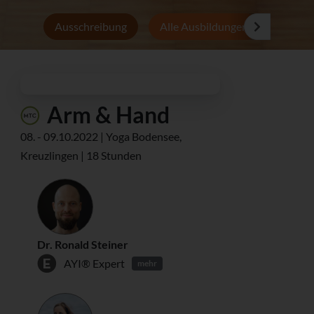
Ausschreibung
Alle Ausbildungen
Persön
Arm & Hand
08. - 09.10.2022 | Yoga Bodensee,
Kreuzlingen | 18 Stunden
Dr. Ronald Steiner
AYI® Expert
mehr