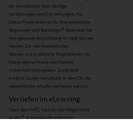
ein Verständnis über häufige
Verletzungen und Erkrankungen. Für
Deine Praxis erlernst Du therapeutische
®
Sequenzen und Bandhlign
Techniken für
eine gesunde Ausrichtung. Es liegt uns am
Herzen, Dir viel theoretisches
Wissen und praktische Inspirationen für
Deine eigene Praxis und Deinen
Unterricht mitzugeben. Zusätzlich
erhältst Du ein Handbuch, in dem Du die
wesentlichen Inhalte nachlesen kannst.
Vertiefen im eLearning
Nach dem MTC hast Du die Möglichkeit
®
im AYI
eLearning die erlernten
Techniken zu vertiefen, zu