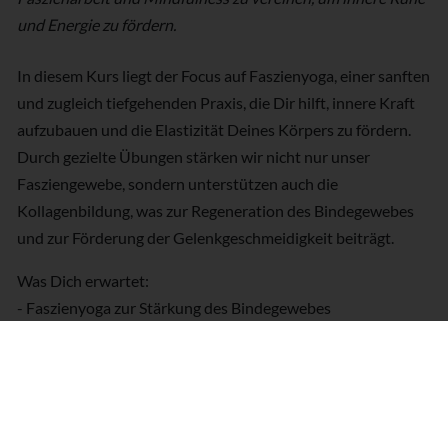
und Energie zu fördern.
In diesem Kurs liegt der Focus auf Faszienyoga, einer sanften
und zugleich tiefgehenden Praxis, die Dir hilft, innere Kraft
aufzubauen und die Elastizität Deines Körpers zu fördern.
Durch gezielte Übungen stärken wir nicht nur unser
Fasziengewebe, sondern unterstützen auch die
Kollagenbildung, was zur Regeneration des Bindegewebes
und zur Förderung der Gelenkgeschmeidigkeit beiträgt.
Was Dich erwartet:
- Faszienyoga zur Stärkung des Bindegewebes
- Übungen, die die Kollagenproduktion und Heilung
verletzter Gewebsstrukturen unterstützen
- sanfter Yogaflow zum Aufbau innerer & äußerer Kraft
- Atem und Achtsamkeitsübungen für mentale Balance des
Nervensystems