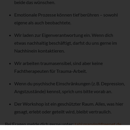
beide das wünschen.
Emotionale Prozesse können tief berühren – sowohl
eigene als auch beobachtete.
Wir laden zur Eigenverantwortung ein. Wenn dich
etwas nachhaltig beschäftigt, darfst du uns gerne im
Nachhinein kontaktieren.
Wir arbeiten traumasensibel, sind aber keine
Fachtherapeuten für Trauma-Arbeit.
Wenn du psychische Einschränkungen (z. B. Depression,
Angstzustände) kennst, sprich uns bitte vorab an.
Der Workshop ist ein geschützter Raum. Alles, was hier
gesagt, erlebt oder geteilt wird, bleibt vertraulich.
Bei Fragen melde dich gerne unter:
tabi.marvin@freenet.de