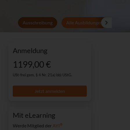
Ausschreibung
Alle Ausbildungen
Persön
Anmeldung
1199,00 €
USt-frei gem. § 4 Nr. 21a) bb) UStG.
Jetzt anmelden
Mit eLearning
®
Werde Mitglied der
AYI