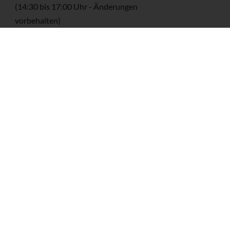
(14:30 bis 17:00 Uhr - Änderungen
vorbehalten)
Abendessen
(17 Uhr siehe
Verpflegung)
4) Meditativer Abend
Der Tag endet mit Rezitation und
Meditation.
Vertiefe Dein Verständnis für die
spirituelle Seite des Ashtanga Yoga
durch das Studieren und Erlernen
von Mantras.
(19:00 bis 20:00 Uhr - Änderungen
vorbehalten)