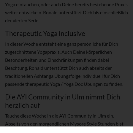
Yoga eintauchen, oder auch Deine bereits bestehende Praxis
weiter entwickeln. Ronald unterstützt Dich bis einschließlich
der vierten Serie.
Therapeutic Yoga inclusive
In dieser Woche entsteht eine ganz persönliche für Dich
zugeschnittene Yogapraxis. Auch Deine körperlichen
Besonderheiten und Einschränkungen finden dabei
Beachtung. Ronald unterstützt Dich auch abseits der
traditionellen Ashtanga Übungsfolge individuell für Dich
passende therapeutic Yoga / Yoga Doc Übungen zu finden.
Die AYI Community in Ulm nimmt Dich
herzlich auf
Tauche diese Woche in die AYI Community in Ulm ein.
Abseits von den morgendlichen Mysore Style Stunden bist
Du in dieser Woche herzlich willkommen alle anderen