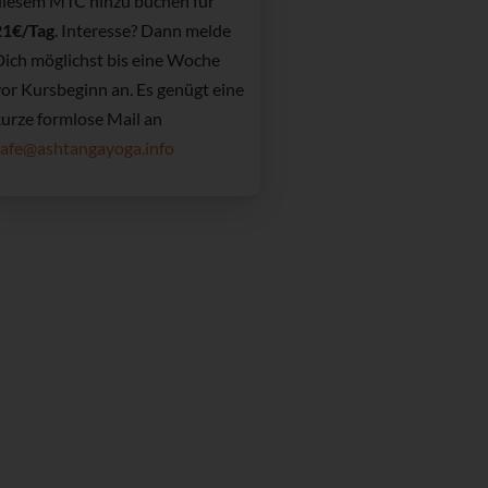
diesem MTC hinzu buchen für
21€/Tag
. Interesse? Dann melde
Dich möglichst bis eine Woche
or Kursbeginn an. Es genügt eine
kurze formlose Mail an
cafe@ashtangayoga.info