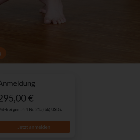
g
Anmeldung
295,00 €
St-frei gem. § 4 Nr. 21a) bb) UStG.
Jetzt anmelden