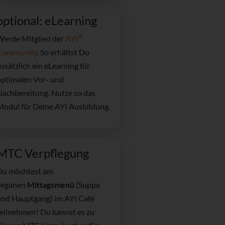
optional: eLearning
®
Werde Mitglied der
AYI
Community
. So erhältst Du
usätzlich ein
eLearning für
optimalen Vor- und
Nachbereitung. Nutze so das
Modul für Deine AYI Ausbildung.
MTC Verpflegung
Du möchtest am
veganen
Mittagsmenü
(Suppe
und Hauptgang) im AYI Café
teilnehmen? Du kannst es zu