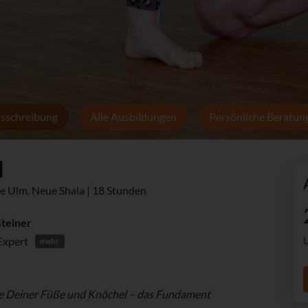
sschreibung
Alle Ausbildungen
Persönliche Beratun
l
ute Ulm, Neue Shala | 18 Stunden
Steiner
Expert
U
mehr
e Deiner Füße und Knöchel – das Fundament