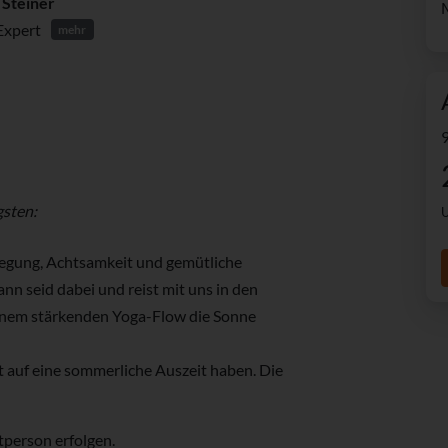
 Steiner
Expert
mehr
gsten:
U
wegung, Achtsamkeit und gemütliche
n seid dabei und reist mit uns in den
inem stärkenden Yoga-Flow die Sonne
st auf eine sommerliche Auszeit haben. Die
itperson erfolgen.