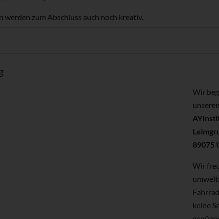
n werden zum Abschluss auch noch kreativ.
g
Wir beg
unserem
AYInsti
Leimgr
89075 
Wir fre
umweltf
Fahrrad 
keine S
genügen