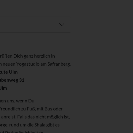
rüßen Dich ganz herzlich in
 neuen Yogastudio am Safranberg.
tute Ulm
ubenweg 31
Ulm
uen uns, wenn Du
reundlich zu Fuß, mit Bus oder
anreist. Falls das nicht möglich ist,
orge, rund um die Shala gibt es
d Parkmöglichkeiten.