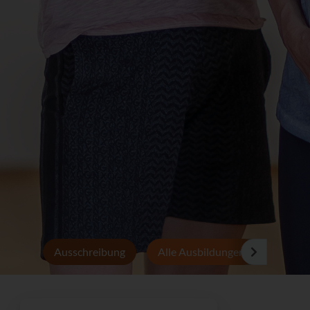
Ausschreibung
Alle Ausbildungen
Persön