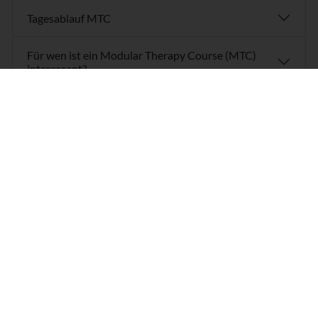
Tagesablauf MTC
Für wen ist ein Modular Therapy Course (MTC)
interessant?
Karte und Wegbeschreibung