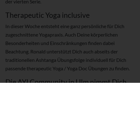
der vierten Serie.
Therapeutic Yoga inclusive
In dieser Woche entsteht eine ganz persönliche für Dich
zugeschnittene Yogapraxis. Auch Deine körperlichen
Besonderheiten und Einschränkungen finden dabei
Beachtung. Ronald unterstützt Dich auch abseits der
traditionellen Ashtanga Übungsfolge individuell für Dich
passende therapeutic Yoga / Yoga Doc Übungen zu finden.
Die AYI Community in Ulm nimmt Dich
herzlich auf
Tauche diese Woche in die AYI Community in Ulm ein.
Abseits von den morgendlichen Mysore Style Stunden bist
Du in dieser Woche herzlich willkommen, alle anderen
Stunden in Ulm entweder als Mitglied der AYI Community
oder als Gast kostenlos zu besuchen. Relaxe im Yogi Café bei