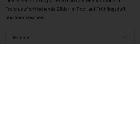
Deiner Seele Luxus pur. Freu Dich auf Meditationen im
Freien, auf erfrischende Bäder im Pool, auf Frühlingsduft
und Sonnenschein.
Termine
Tagesablauf
Unterkunft und Verpflegung
Karte und Wegbeschreibung