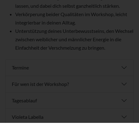
lassen, und dabei dich selbst ganzheitlich stärken.
Verkörperung beider Qualitäten im Workshop, leicht
integrierbar in deinen Alltag.
Unterstützung deines Unterbewusstseins, den Wechsel
zwischen weiblicher und männlicher Energie in die
Einfachheit der Verschmelzung zu bringen.
Termine
Für wen ist der Workshop?
Tagesablauf
Violeta Labella
Karte und Wegbeschreibung