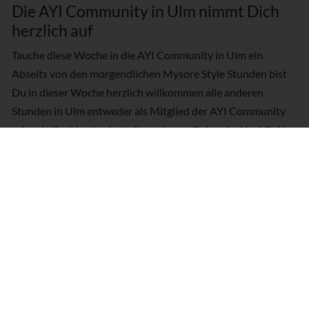
Die AYI Community in Ulm nimmt Dich
herzlich auf
Tauche diese Woche in die AYI Community in Ulm ein.
Abseits von den morgendlichen Mysore Style Stunden bist
Du in dieser Woche herzlich willkommen alle anderen
Stunden in Ulm entweder als Mitglied der AYI Community
oder als Gast kostenlos teilzunehmen. Relaxe im Yogi Café
bei Yogi Tee und leckerem Essen.
Keine DropIn- und Probe-Stunden
möglich
Die Mysore Woche basiert auf einem kontinuierlichen Üben
im Team von Dir und der LehrerIn. Daher ist es hier nicht
möglich einzelne Morgende zu buchen.
Termine