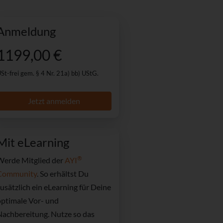
Anmeldung
1199,00 €
St-frei gem. § 4 Nr. 21a) bb) UStG.
Jetzt anmelden
Mit eLearning
®
Werde Mitglied der
AYI
Community
. So erhältst Du
usätzlich ein
eLearning für Deine
optimale Vor- und
Nachbereitung. Nutze so das