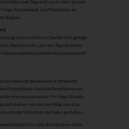
nd erlebe zwei Tage evtl. auch mehr (je nach
er Yoga, Achtsamkeit und Meditation an
der Region.
arß
nderung zum Leuchtturm Darßer Ort, gefolgt
 des Weststrands. Lass den Tag mit einem
an diesem beeindruckenden Küstenabschnitt
s bereiten wir gemeinsam in Stralsund
nen Picknickkorb. Anschließend fahren wir
ow für eine entspannende Yin-Yoga-Stunde.
ng und machen uns auf den Weg zum Kap
en und die Schönheit der Natur genießen.
Museum Darßer Ort oder das Museum ist im