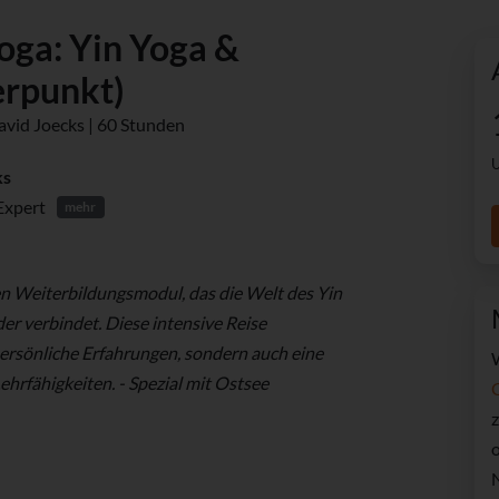
oga: Yin Yoga &
erpunkt)
David Joecks | 60 Stunden
U
ks
Expert
mehr
n Weiterbildungsmodul, das die Welt des Yin
r verbindet. Diese intensive Reise
 persönliche Erfahrungen, sondern auch eine
hrfähigkeiten. - Spezial mit Ostsee
z