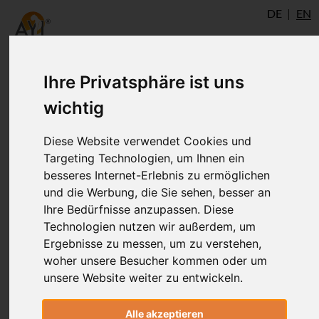
DE
EN
Ihre Privatsphäre ist uns
Upps ... the requested page
wichtig
does not exist
Diese Website verwendet Cookies und
Targeting Technologien, um Ihnen ein
besseres Internet-Erlebnis zu ermöglichen
Sorry but the requested page does not
und die Werbung, die Sie sehen, besser an
exist any more. May be one of the listed
Ihre Bedürfnisse anzupassen. Diese
search results does fit your search.
Technologien nutzen wir außerdem, um
Otherwise you can start a new search or
Ergebnisse zu messen, um zu verstehen,
use the menu to find what you are
woher unsere Besucher kommen oder um
looking for.
unsere Website weiter zu entwickeln.
Alle akzeptieren