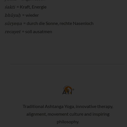
śakti
= Kraft, Energie
bhūyaḥ
= wieder
sūryeṇa
= durch die Sonne, rechte Nasenloch
recayet
= soll ausatmen
Traditional Ashtanga Yoga, innovative therapy,
alignment, movement culture and inspiring
philosophy.