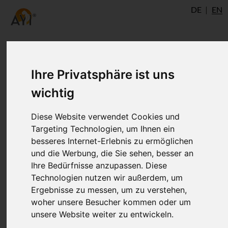
DE
EN
Hatha yoga Pradipika -
Ihre Privatsphäre ist uns
Chapter 2: Pranayama, Sat-
wichtig
Kriya and Kumbhaka
Diese Website verwendet Cookies und
Targeting Technologien, um Ihnen ein
besseres Internet-Erlebnis zu ermöglichen
The second chapter of Svatmarama’s
und die Werbung, die Sie sehen, besser an
Hatha yoga Pradipika, „Dvitiyo Padeshah“,
Ihre Bedürfnisse anzupassen. Diese
tells us about Pranayama, Kumbhaka and
Technologien nutzen wir außerdem, um
Sat-Kriya as well as Sat-Karma.
Ergebnisse zu messen, um zu verstehen,
woher unsere Besucher kommen oder um
unsere Website weiter zu entwickeln.