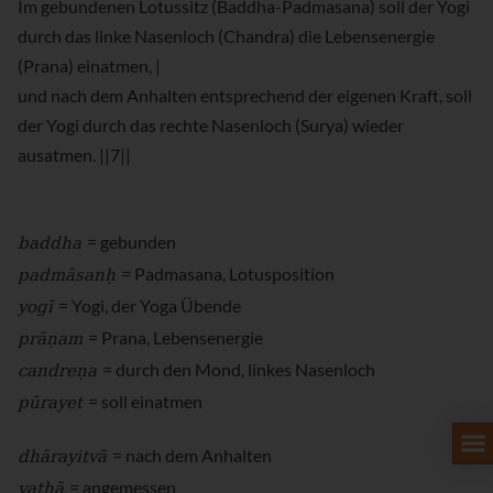
Im gebundenen Lotussitz (Baddha-Padmasana) soll der Yogi
durch das linke Nasenloch (Chandra) die Lebensenergie
(Prana) einatmen, |
und nach dem Anhalten entsprechend der eigenen Kraft, soll
der Yogi durch das rechte Nasenloch (Surya) wieder
ausatmen. ||7||
baddha
= gebunden
padmāsanḥ
= Padmasana, Lotusposition
yogī
= Yogi, der Yoga Übende
prāṇam
= Prana, Lebensenergie
candreṇa
= durch den Mond, linkes Nasenloch
pūrayet
= soll einatmen
dhārayitvā
= nach dem Anhalten
yathā
= angemessen