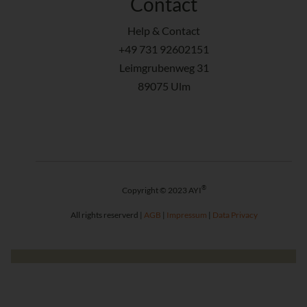
Contact
Help & Contact
+49 731 92602151
Leimgrubenweg 31
89075 Ulm
®
Copyright © 2023 AYI
All rights reserverd |
AGB
|
Impressum
|
Data Privacy