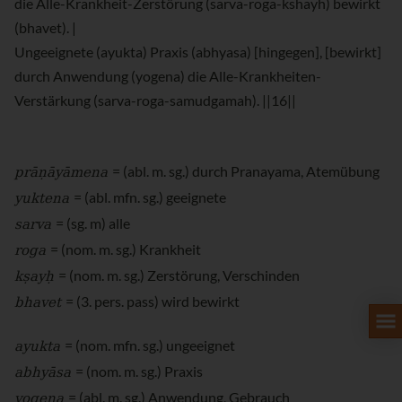
die Alle-Krankheit-Zerstörung (sarva-roga-kshayh) bewirkt
(bhavet). |
Ungeeignete (ayukta) Praxis (abhyasa) [hingegen], [bewirkt]
durch Anwendung (yogena) die Alle-Krankheiten-
Verstärkung (sarva-roga-samudgamah). ||16||
prāṇāyāmena
= (abl. m. sg.) durch Pranayama, Atemübung
yuktena
= (abl. mfn. sg.) geeignete
sarva
= (sg. m) alle
roga
= (nom. m. sg.) Krankheit
kṣayḥ
= (nom. m. sg.) Zerstörung, Verschinden
bhavet
= (3. pers. pass) wird bewirkt
ayukta
= (nom. mfn. sg.) ungeeignet
abhyāsa
= (nom. m. sg.) Praxis
yogena
= (abl. m. sg.) Anwendung, Gebrauch