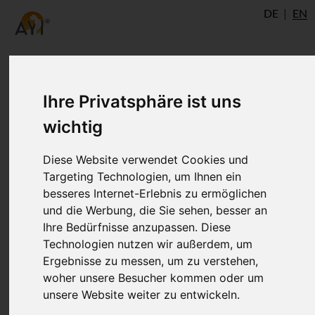
DE
EN
Hatha yoga Pradipika -
Ihre Privatsphäre ist uns
Chapter 2: Pranayama, Sat-
wichtig
Kriya and Kumbhaka
Diese Website verwendet Cookies und
Targeting Technologien, um Ihnen ein
besseres Internet-Erlebnis zu ermöglichen
The second chapter of Svatmarama’s
und die Werbung, die Sie sehen, besser an
Hatha yoga Pradipika, „Dvitiyo Padeshah“,
Ihre Bedürfnisse anzupassen. Diese
tells us about Pranayama, Kumbhaka and
Technologien nutzen wir außerdem, um
Ergebnisse zu messen, um zu verstehen,
Sat-Kriya as well as Sat-Karma.
woher unsere Besucher kommen oder um
unsere Website weiter zu entwickeln.