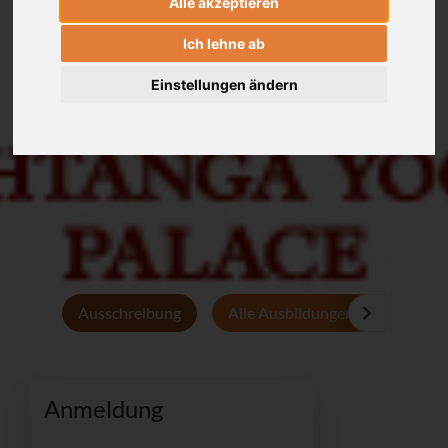
Alle akzeptieren
Ich lehne ab
Einstellungen ändern
Ausschreibung
Alle Ausbildungen
Persön
Anmeldung