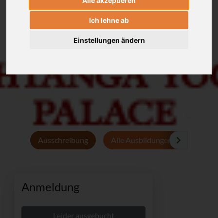
Alle akzeptieren
Ich lehne ab
Einstellungen ändern
Ausschreibung
Alle Ausbildungen
Persön
Anmeldung
Leider ausgebucht