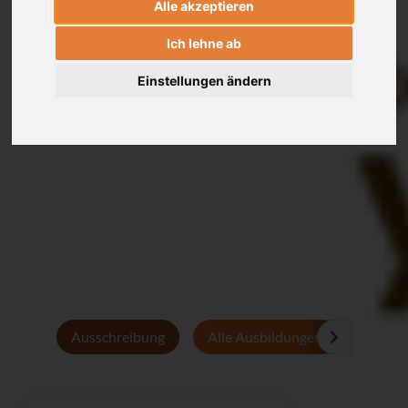
Alle akzeptieren
Ich lehne ab
Einstellungen ändern
Ausschreibung
Alle Ausbildungen
Persön