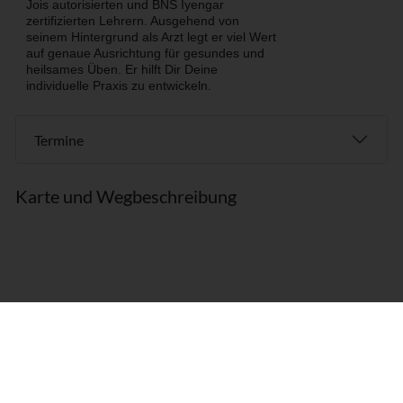
Jois autorisierten und BNS Iyengar
zertifizierten Lehrern. Ausgehend von
seinem Hintergrund als Arzt legt er viel Wert
auf genaue Ausrichtung für gesundes und
heilsames Üben. Er hilft Dir Deine
individuelle Praxis zu entwickeln.
Termine
Karte und Wegbeschreibung