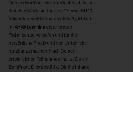
Neben dem Kontaktunterricht hast Du in
den dem Modular Therapy Course (MTC)
folgenden zwei Monaten die Möglichkeit
im
AYI® Learning
die erlernten
Techniken zu vertiefen und für die
persönliche Praxis und den Unterricht
nutzbar zu machen. Nach Deiner
erfolgreichen Teilnahme erhältst Du ein
Zertifikat
. Dies bestätigt Dir die Inhalte
wirklich praktisch anwenden zu können.
So kann das MTC ein Modul Deiner
AYInnovation® Yogalehrer Ausbildung
oder Weiterbildung
werden.
Termine
Karte und Wegbeschreibung