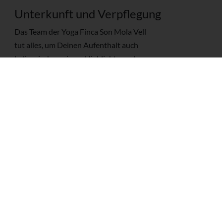
Unterkunft und Verpflegung
Das Team der Yoga Finca Son Mola Vell
tut alles, um Deinen Aufenthalt auch
kulinarisch zu einem Highlight werden zu
lassen. Chefkoch José verwöhnt Dich
dabei mit abwechslungsreicher und
schmackhafter vegetarischer Küche. Die
individuellen Zimmer der Yoga Finca sind
jedes für sich, komfortabel und im typisch
mallorquinischen Finca-Stil eingerichtet.
Alle Zimmer verfügen über ein Bad mit
Dusche oder Badewanne / WC und Föhn.
Leistungen der Finca
Eine Woche
Unterkunft und
Verpflegung für 595,00 Euro/Person