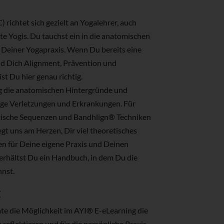
ichtet sich gezielt an Yogalehrer, auch
te Yogis. Du tauchst ein in die anatomischen
 Deiner Yogapraxis. Wenn Du bereits eine
und Dich Alignment, Prävention und
st Du hier genau richtig.
ng die anatomischen Hintergründe und
fige Verletzungen und Erkrankungen. Für
utische Sequenzen und Bandhlign® Techniken
egt uns am Herzen, Dir viel theoretisches
en für Deine eigene Praxis und Deinen
 erhältst Du ein Handbuch, in dem Du die
nnst.
g
 die Möglichkeit im AYI® E-eLearning die
u reflektieren und für die persönliche Praxis