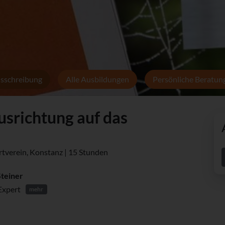
sschreibung
Alle Ausbildungen
Persönliche Beratun
usrichtung auf das
rtverein, Konstanz | 15 Stunden
Steiner
Expert
mehr