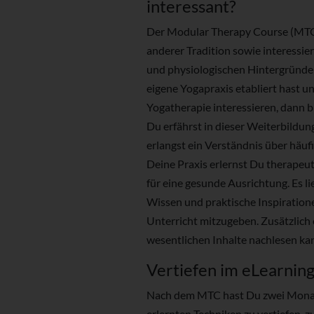
interessant?
Der Modular Therapy Course (MTC) r
anderer Tradition sowie interessier
und physiologischen Hintergründe
eigene Yogapraxis etabliert hast 
Yogatherapie interessieren, dann bi
Du erfährst in dieser Weiterbildu
erlangst ein Verständnis über häu
Deine Praxis erlernst Du therape
für eine gesunde Ausrichtung. Es li
Wissen und praktische Inspiration
Unterricht mitzugeben. Zusätzlich
wesentlichen Inhalte nachlesen ka
Vertiefen im eLearnin
Nach dem MTC hast Du zwei Monate
erlernten Techniken zu vertiefen, z