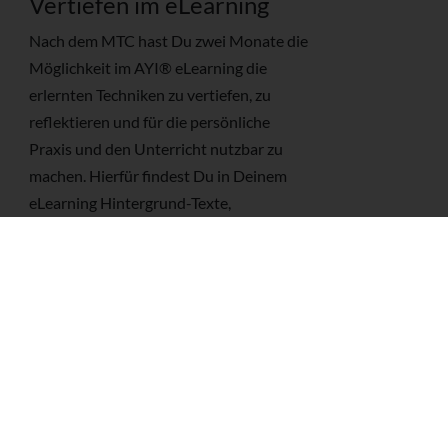
Vertiefen im eLearning
Nach dem MTC hast Du zwei Monate die
Möglichkeit im AYI® eLearning die
erlernten Techniken zu vertiefen, zu
reflektieren und für die persönliche
Praxis und den Unterricht nutzbar zu
machen. Hierfür findest Du in Deinem
eLearning Hintergrund-Texte,
Übungsvideos und Vertiefungsaufgaben.
So kann das MTC ein Modul
Deiner AYInnovation® Yogalehrer
Ausbildung oder Weiterbildung werden.
Schließt Du Deine Vertiefungen in dieser
Zeit erfolgreich ab, erhältst Du Dein
AYI® Zertifikat!
Fotograf: Paul Königer