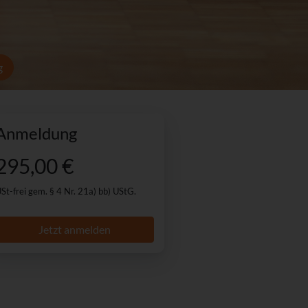
g
Anmeldung
295,00 €
St-frei gem. § 4 Nr. 21a) bb) UStG.
Jetzt anmelden