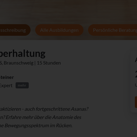
sschreibung
Alle Ausbildungen
Persönliche Beratun
perhaltung
IS, Braunschweig | 15 Stunden
Steiner
Expert
U
mehr
ktizieren - auch fortgeschrittene Asanas?
n? Erfahre mehr über die Anatomie des
ine Bewegungsspektrum im Rücken.