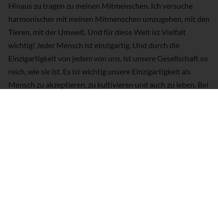
Hinaus zu tragen zu meinen Mitmenschen. Ich versuche
harmonischer mit meinen Mitmenschen umzugehen, mit den
Tieren, mit der Umwelt. Und für diese Welt ist Vielfalt
wichtig! Jeder Mensch ist einzigartig. Und durch die
Einzigartigkeit von jedem von uns, ist unsere Gesellschaft so
reich, wie sie ist. Es ist wichtig unsere Einzigartigkeit als
Mensch zu akzeptieren, zu kultivieren und auch zu leben. Bei
den Tieren ist es ganz genauso. Die Einzigartigkeit jedes
einzelnen Tieres, jedes einzelnen Lebewesens auf dieser
Welt ist wichtig für die Gesamtbalance dieser Welt und
deswegen setze ich mich ein, bei der WWF
Spendenkampagne «Yoga für die Artenvielfalt»." - Dr. Ronald
Steiner -
Termine und Orte
ASSET_MIDDLE