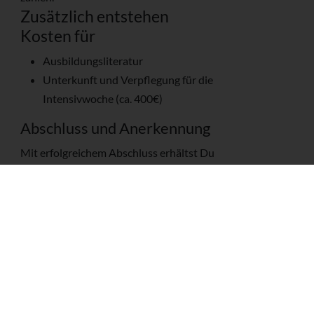
Zusätzlich entstehen
Kosten für
Ausbildungsliteratur
Unterkunft und Verpflegung für die
Intensivwoche (ca. 400€)
Abschluss und Anerkennung
Mit erfolgreichem Abschluss erhältst Du
ein Zertifikat zum
AYI Inspired Yoga
Lehrer. Als Yogalehrer wirst Du im
Lehrer-Such-Tool der internationalen
Infoseite für Ashtanga Yoga
(AshtangaYoga.info) besonders
hervorgehoben. Mit ihrem modularen
System ist die AYI Ausbildung besonders
geeignet für Yogapraktizierende, die Wert