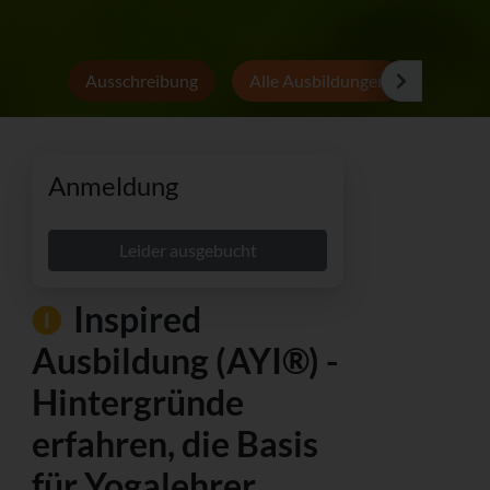
Ausschreibung
Alle Ausbildungen
Persön
Anmeldung
Leider ausgebucht
Inspired
Ausbildung (AYI®) -
Hintergründe
erfahren, die Basis
für Yogalehrer