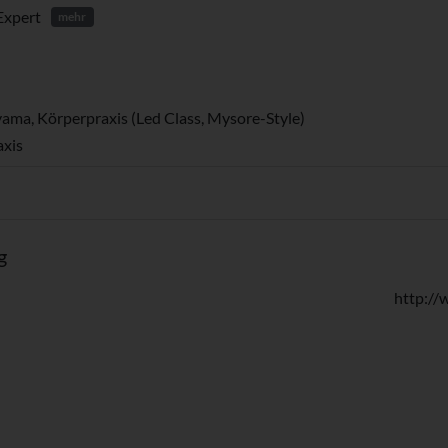
Expert
mehr
nayama, Körperpraxis (Led Class, Mysore-Style)
axis
g
http://