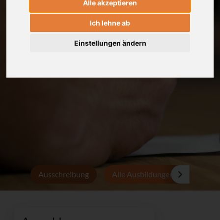
Alle akzeptieren
Ich lehne ab
Einstellungen ändern
Ausschreibung
Alle Ausbildungen
Persön