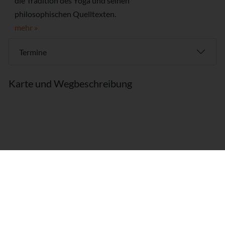
die Tradition des Yoga und seinen
philosophischen Quelltexten.
mehr »
Termine
Karte und Wegbeschreibung