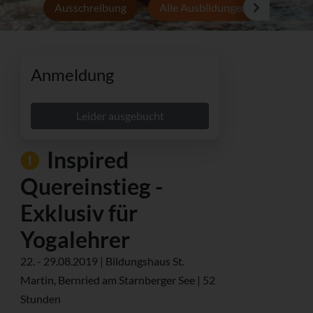
Ausschreibung
Alle Ausbildungen
Persön
Anmeldung
Leider ausgebucht
Inspired
Quereinstieg -
Exklusiv für
Yogalehrer
22. - 29.08.2019 | Bildungshaus St.
Martin, Bernried am Starnberger See | 52
Stunden