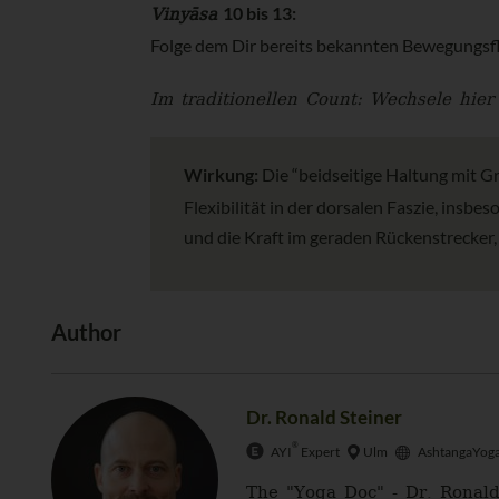
Vinyāsa
10 bis 13:
Folge dem Dir bereits bekannten Bewegungsfl
Im traditionellen Count: Wechsele hie
Wirkung:
Die “beidseitige Haltung mit Gr
Flexibilität in der dorsalen Faszie, insb
und die Kraft im geraden Rückenstrecker,
Author
Dr. Ronald Steiner
®
AYI
Expert
Ulm
AshtangaYoga
The "Yoga Doc" - Dr. Ronald