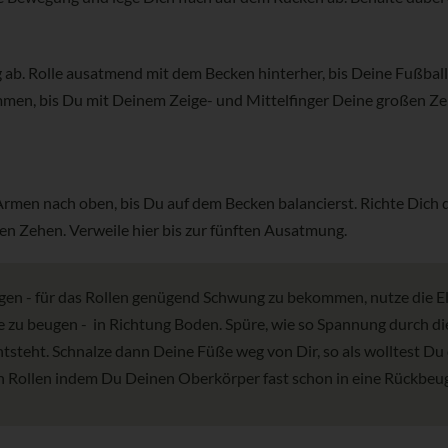
g ab. Rolle ausatmend mit dem Becken hinterher, bis Deine Fußb
men, bis Du mit Deinem Zeige- und Mittelfinger Deine großen Z
Armen nach oben, bis Du auf dem Becken balancierst. Richte Dic
ßen Zehen. Verweile hier bis zur fünften Ausatmung.
en - für das Rollen genügend Schwung zu bekommen, nutze die Ela
e zu beugen - in Richtung Boden. Spüre, wie so Spannung durch di
tsteht. Schnalze dann Deine Füße weg von Dir, so als wolltest D
 Rollen indem Du Deinen Oberkörper fast schon in eine Rückbeu