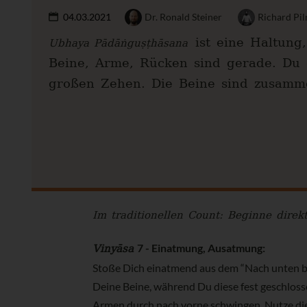
04.03.2021
Dr. Ronald Steiner
Richard Pil
ist eine Haltung
Ubhaya Pādāṅguṣṭhāsana
Beine, Arme, Rücken sind gerade. Du g
großen Zehen. Die Beine sind zusamm
Im traditionellen Count: Beginne dir
Vinyāsa
7 - Einatmung, Ausatmung:
Stoße Dich einatmend aus dem “Nach unten bl
Deine Beine, während Du diese fest geschloss
Armen durch nach vorne schwingen. Nutze die