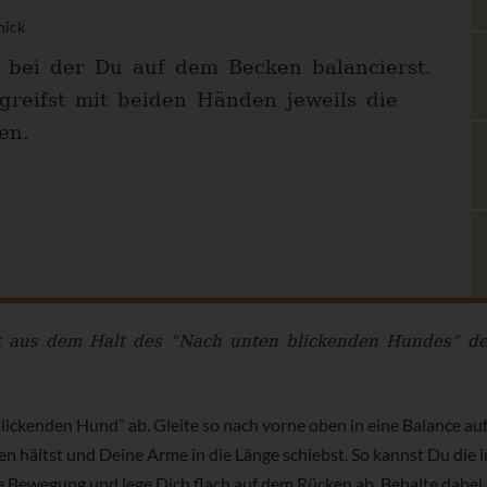
nick
, bei der Du auf dem Becken balancierst.
reifst mit beiden Händen jeweils die
en.
ekt aus dem Halt des “Nach unten blickenden Hundes” d
ickenden Hund” ab. Gleite so nach vorne oben in eine Balance a
en hältst und Deine Arme in die Länge schiebst. So kannst Du die
 Bewegung und lege Dich flach auf dem Rücken ab. Behalte dabei