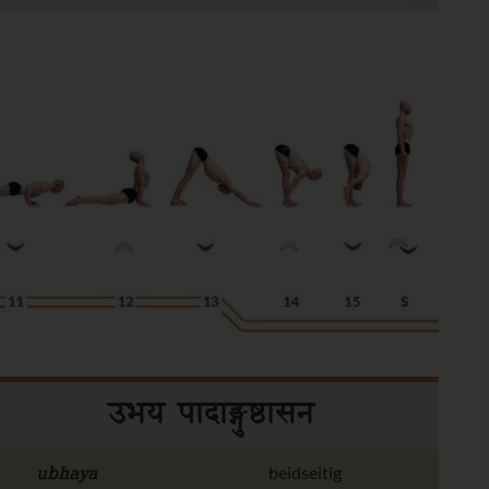
उभय पादाङ्गुष्ठासन
ubhaya
beidseitig