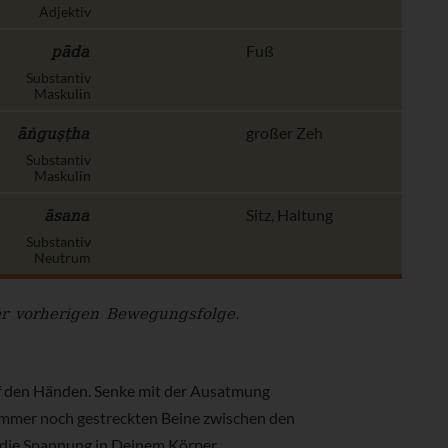
Adjektiv
pāda
Fuß
Substantiv
Maskulin
āṅguṣṭha
großer Zeh
Substantiv
Maskulin
āsana
Sitz, Haltung
Substantiv
Neutrum
er vorherigen Bewegungsfolge.
uf den Händen. Senke mit der Ausatmung
 immer noch gestreckten Beine zwischen den
 die Spannung in Deinem Körper.