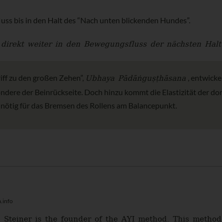
uss bis in den Halt des “Nach unten blickenden Hundes”.
r direkt weiter in den Bewegungsfluss der nächsten Hal
Ubhaya Pādāṅguṣṭhāsana
iff zu den großen Zehen”,
, entwicke
esondere der Beinrückseite. Doch hinzu kommt die Elastizität der do
 nötig für das Bremsen des Rollens am Balancepunkt.
.info
 Steiner is the founder of the AYI method. This method 