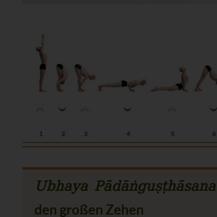
Ubhaya Pādāṅguṣṭhāsana
den großen Zehen