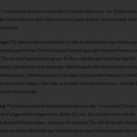
 Fundament wird es nun einfach Dein Becken quer zur Yogamatte, 
des linken Beines den Oberschenkel nach außen. So bekommt Dein
abilität.
uge:
Für die Lendenwirbelsäule ist die Kombination aus Vorbeug
 beim gedrehten Dreieck darauf zuerst aus dem Becken heraus mi
 Durch die Positionierung von Füßen und Becken hast Du hierfür 
mter Oberkörper mit neutraler Wirbelsäule die Horizontale erreic
irbelsäule ein. Mühelos kannst Du dann Deine linke Hand auf dem
d nach oben folgen. Von hier aus weite Deinen Herzraum, strecke
 leichte Rückbeuge.
ng:
Platziere zunächst Deine linke Hand an der Innenseite Deines
vom Fußgewölbe wegweisen. Stelle Dir vor, Du drückst nun mit der
e Achselhöhlen heben, etwa so als wolltest Du mit ihnen die Rüc
ch durch diese Aktivität das Schulterdach vom Oberarmkopf. Die e