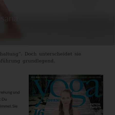
asana
shaltung“. Doch unterscheidet sie
sführung grundlegend.
 Drehung und
t Du
immel. Sie