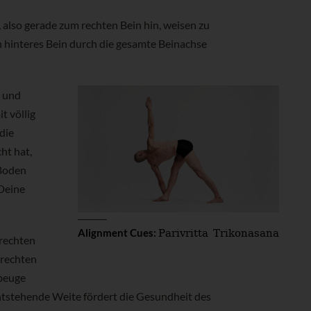
also gerade zum rechten Bein hin, weisen zu
 hinteres Bein durch die gesamte Beinachse
e und
t völlig
die
ht hat,
 Boden
 Deine
Parivritta Trikonasana
Alignment Cues:
 rechten
 rechten
kbeuge
ntstehende Weite fördert die Gesundheit des