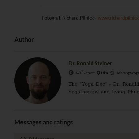
Fotograf: Richard Pilnick -
www.richardpilnic
Author
Dr. Ronald Steiner
®
AYI
Expert
Ulm
AshtangaYoga
The "Yoga Doc" - Dr. Ronald
Yogatherapy and living Philo
Messages and ratings
0 Messages