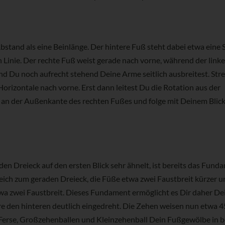
bstand als eine Beinlänge. Der hintere Fuß steht dabei etwa eine
Linie. Der rechte Fuß weist gerade nach vorne, während der linke
nd Du noch aufrecht stehend Deine Arme seitlich ausbreitest. Str
orizontale nach vorne. Erst dann leitest Du die Rotation aus der
nd an der Außenkante des rechten Fußes und folge mit Deinem Blic
n Dreieck auf den ersten Blick sehr ähnelt, ist bereits das Fund
gleich zum geraden Dreieck, die Füße etwa zwei Faustbreit kürzer
wa zwei Faustbreit. Dieses Fundament ermöglicht es Dir daher D
re den hinteren deutlich eingedreht. Die Zehen weisen nun etwa 
r Ferse, Großzehenballen und Kleinzehenball Dein Fußgewölbe in