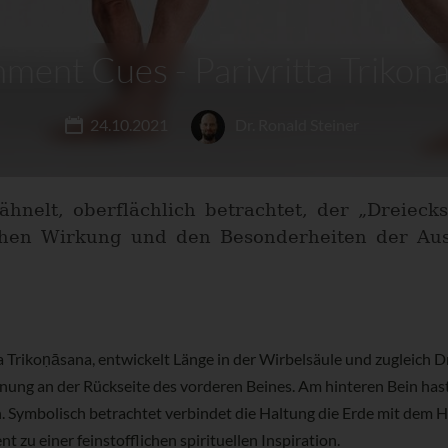
nment Cues - Parivritta Trikon
24.10.2021
Dr. Ronald Steiner
hnelt, oberflächlich betrachtet, der „Dreieck
schen Wirkung und den Besonderheiten der Au
ta Trikoṇāsana, entwickelt Länge in der Wirbelsäule und zugleich
hnung an der Rückseite des vorderen Beines. Am hinteren Bein has
. Symbolisch betrachtet verbindet die Haltung die Erde mit dem H
zu einer feinstofflichen spirituellen Inspiration.