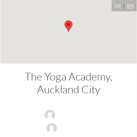
DE
EN
The Yoga Academy,
Auckland City
Peter Nilsson
Jude Hynes