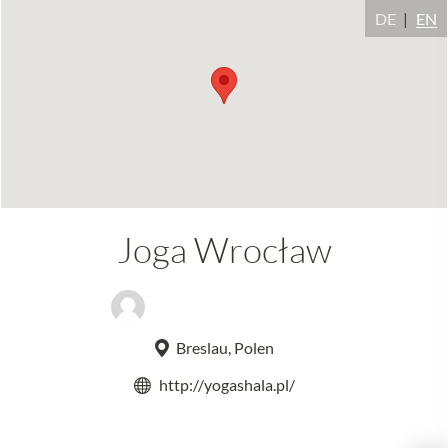
DE
EN
Joga Wrocław
Wojciech Czenszak Max
Breslau, Polen
http://yogashala.pl/